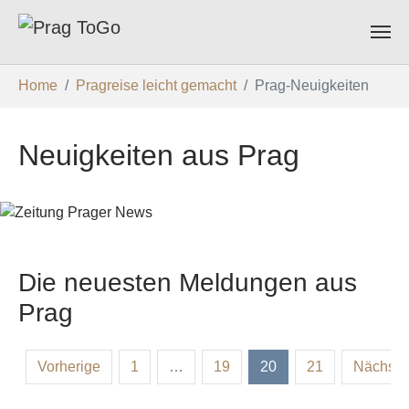
Zum Hauptinhalt springen
Sie sind hier:
Home
Pragreise leicht gemacht
Prag-Neuigkeiten
Neuigkeiten aus Prag
Die neuesten Meldungen aus
Prag
Vorherige
1
…
19
20
21
Nächste