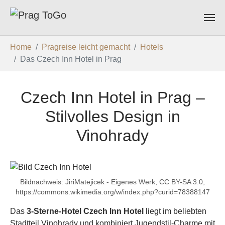
Zum Hauptinhalt springen
Sie sind hier:
Home
Pragreise leicht gemacht
Hotels
Das Czech Inn Hotel in Prag
Czech Inn Hotel in Prag –
Stilvolles Design in
Vinohrady
Bildnachweis: JiriMatejicek - Eigenes Werk, CC BY-SA 3.0,
https://commons.wikimedia.org/w/index.php?curid=78388147
Das
3‑Sterne-Hotel Czech Inn Hotel
liegt im beliebten
Stadtteil Vinohrady und kombiniert Jugendstil-Charme mit