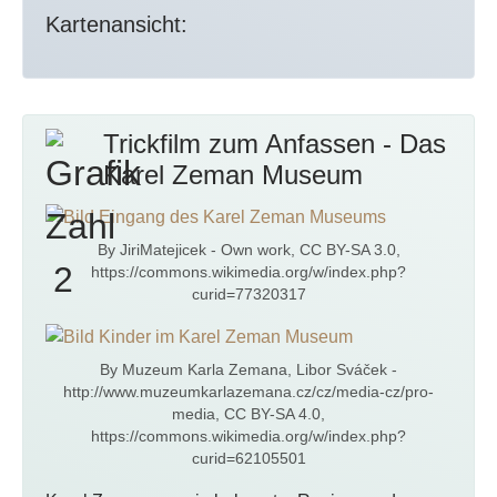
Kartenansicht:
Trickfilm zum Anfassen - Das
Karel Zeman Museum
By JiriMatejicek - Own work, CC BY-SA 3.0,
https://commons.wikimedia.org/w/index.php?
curid=77320317
By Muzeum Karla Zemana, Libor Sváček -
http://www.muzeumkarlazemana.cz/cz/media-cz/pro-
media, CC BY-SA 4.0,
https://commons.wikimedia.org/w/index.php?
curid=62105501