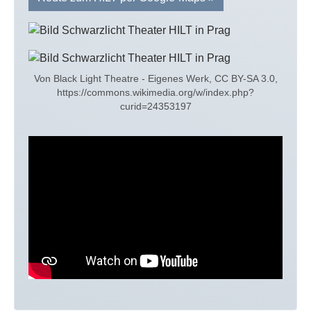
Von Black Light Theatre - Eigenes Werk, CC BY-SA 3.0,
https://commons.wikimedia.org/w/index.php?
curid=24353197