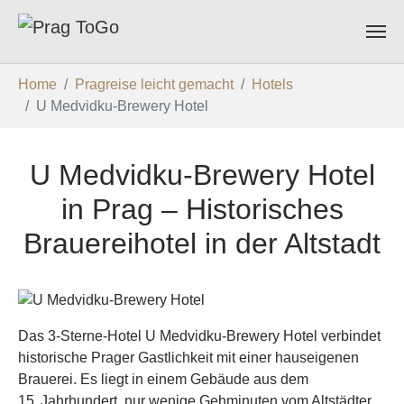
Zum Hauptinhalt springen
Sie sind hier:
Home
Pragreise leicht gemacht
Hotels
U Medvidku-Brewery Hotel
U Medvidku-Brewery Hotel
in Prag – Historisches
Brauereihotel in der Altstadt
Das 3-Sterne-Hotel U Medvidku-Brewery Hotel verbindet
historische Prager Gastlichkeit mit einer hauseigenen
Brauerei. Es liegt in einem Gebäude aus dem
15. Jahrhundert, nur wenige Gehminuten vom Altstädter