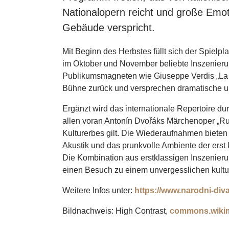
Nationalopern reicht und große Emot
Gebäude verspricht.
Mit Beginn des Herbstes füllt sich der Spielp
im Oktober und November beliebte Inszenieru
Publikumsmagneten wie Giuseppe Verdis „La 
Bühne zurück und versprechen dramatische u
Ergänzt wird das internationale Repertoire 
allen voran Antonín Dvořáks Märchenoper „Rusa
Kulturerbes gilt. Die Wiederaufnahmen biete
Akustik und das prunkvolle Ambiente der erst 
Die Kombination aus erstklassigen Inszenie
einen Besuch zu einem unvergesslichen kultu
Weitere Infos unter:
https://www.narodni-diva
Bildnachweis: High Contrast,
commons.wikim