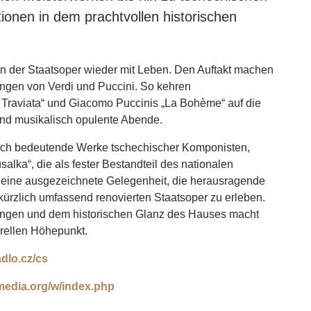
ionen in dem prachtvollen historischen
lan der Staatsoper wieder mit Leben. Den Auftakt machen
ngen von Verdi und Puccini. So kehren
Traviata“ und Giacomo Puccinis „La Bohème“ auf die
nd musikalisch opulente Abende.
durch bedeutende Werke tschechischer Komponisten,
lka“, die als fester Bestandteil des nationalen
n eine ausgezeichnete Gelegenheit, die herausragende
kürzlich umfassend renovierten Staatsoper zu erleben.
rungen und dem historischen Glanz des Hauses macht
rellen Höhepunkt.
dlo.cz/cs
edia.org/w/index.php