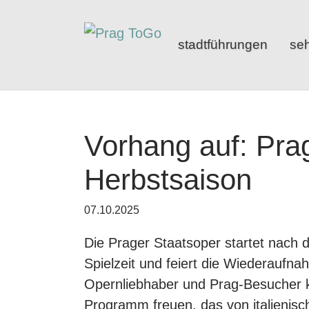
Zum Hauptinhalt springen
stadtführungen
se
Vorhang auf: Prag
Herbstsaison
07.10.2025
Die Prager Staatsoper startet nach 
Spielzeit und feiert die Wiederaufn
Opernliebhaber und Prag-Besucher k
Programm freuen, das von italienisc