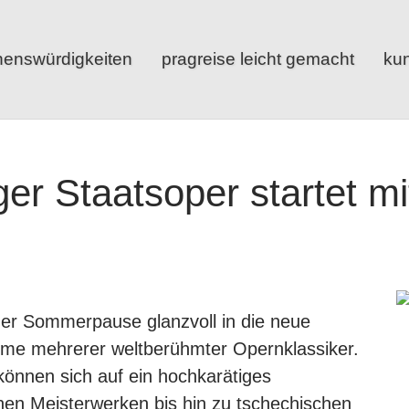
henswürdigkeiten
pragreise leicht gemacht
kun
er Staatsoper startet mit
der Sommerpause glanzvoll in die neue
ahme mehrerer weltberühmter Opernklassiker.
önnen sich auf ein hochkarätiges
hen Meisterwerken bis hin zu tschechischen