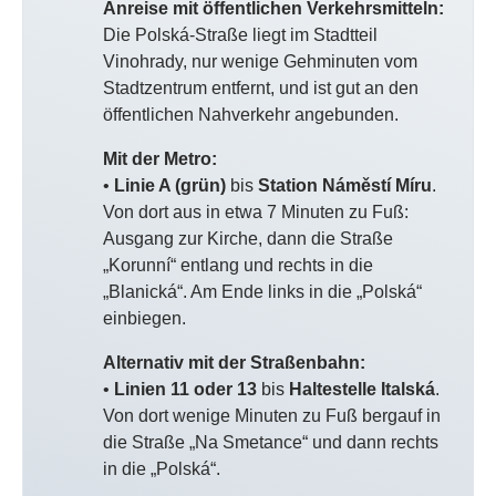
Anreise mit öffentlichen Verkehrsmitteln:
Die Polská-Straße liegt im Stadtteil
Vinohrady, nur wenige Gehminuten vom
Stadtzentrum entfernt, und ist gut an den
öffentlichen Nahverkehr angebunden.
Mit der Metro:
•
Linie A (grün)
bis
Station Náměstí Míru
.
Von dort aus in etwa 7 Minuten zu Fuß:
Ausgang zur Kirche, dann die Straße
„Korunní“ entlang und rechts in die
„Blanická“. Am Ende links in die „Polská“
einbiegen.
Alternativ mit der Straßenbahn:
•
Linien 11 oder 13
bis
Haltestelle Italská
.
Von dort wenige Minuten zu Fuß bergauf in
die Straße „Na Smetance“ und dann rechts
in die „Polská“.